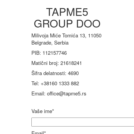
TAPME5
GROUP DOO
Milivoja Miće Tomića 13, 11050
Belgrade, Serbia
PIB: 112157746
Matični broj: 21618241
Šifra delatnosti: 4690
Tel: +38160 1333 882‬
Email: office@tapme5.rs
Vaše ime*
Email*