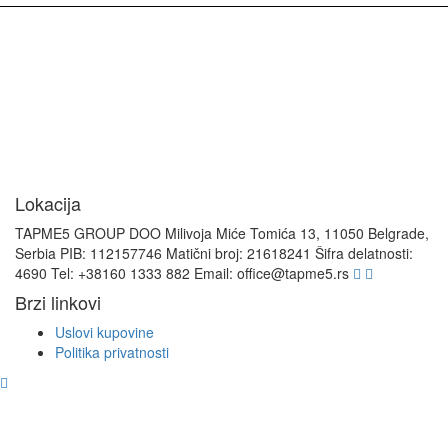
Lokacija
TAPME5 GROUP DOO
Milivoja Miće Tomića 13, 11050 Belgrade,
Serbia
PIB: 112157746
Matični broj: 21618241
Šifra delatnosti:
4690
Tel: +38160 1333 882‬
Email: office@tapme5.rs
Brzi linkovi
Uslovi kupovine
Politika privatnosti